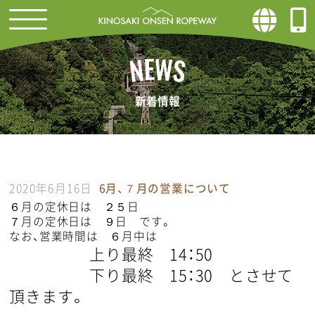
W
E
N
S
新着情報
2020年6月16日
6月、７月の営業について
６月の定休日は ２５日
７月の定休日は ９日 です。
なお、営業時間は ６月中は
上り最終 14：50
下り最終 15：30 とさせて
頂きます。